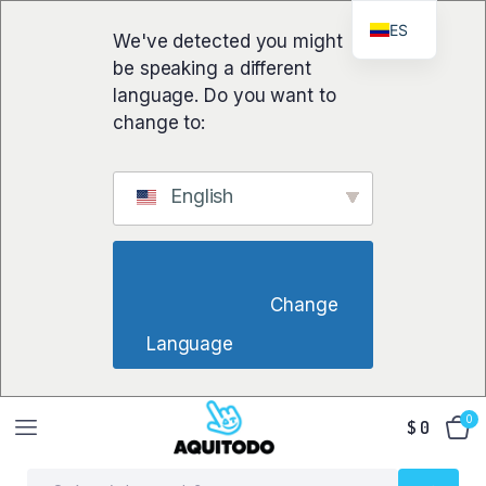
ES
We've detected you might
be speaking a different
language. Do you want to
change to:
English
                        Change 
Language                    
0
$
0