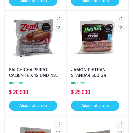
Añadir al carrito
Añadir al carrito
SALCHICHA PERRO
JAMON PIETRAN
CALIENTE X 12 UND 480
STANDAR 500 GR
GR ZENU
DISPONIBLE
DISPONIBLE
$
20.500
$
25.900
Añadir al carrito
Añadir al carrito