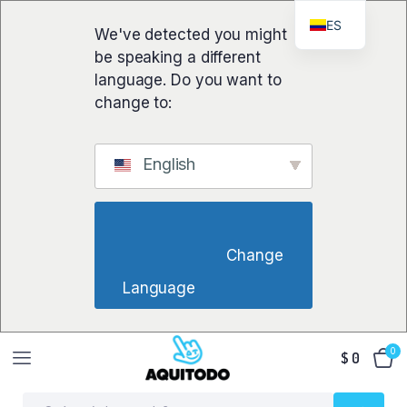
ES
We've detected you might
be speaking a different
language. Do you want to
change to:
English
                        Change 
Language                    
0
$
0